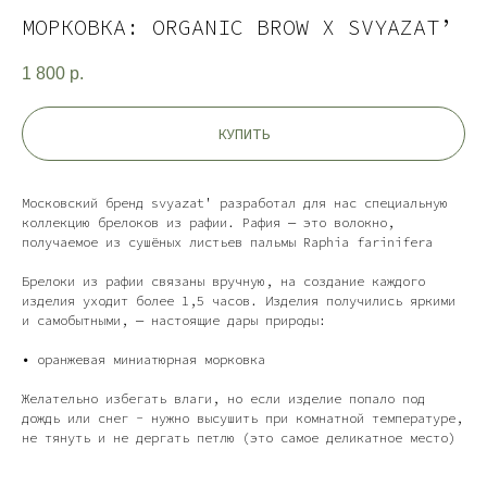
МОРКОВКА: ORGANIC BROW X SVYAZAT’
1 800
р.
КУПИТЬ
Московский бренд svyazat' разработал для нас специальную
коллекцию брелоков из рафии. Рафия — это волокно,
получаемое из сушёных листьев пальмы Raphia farinifera
Брелоки из рафии связаны вручную, на создание каждого
изделия уходит более 1,5 часов. Изделия получились яркими
и самобытными, — настоящие дары природы:
• оранжевая миниатюрная морковка
Желательно избегать влаги, но если изделие попало под
дождь или снег - нужно высушить при комнатной температуре,
не тянуть и не дергать петлю (это самое деликатное место)