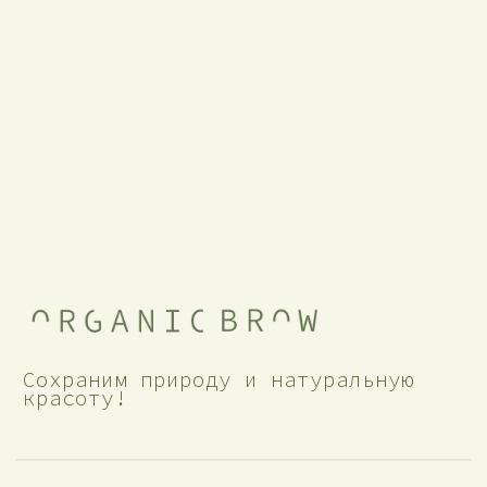
email: organicbrow@gmail.com
На связи с 10:00 до 20:00 по мск
Связаться с менеджером
Покупателям
Каталог
Доставка по РФ
Набор
Доставка по миру
Рефилы
Возврат и обмен
Саше
Программа лояльности
Кейсы до / после
Часто задаваемые
вопросы
Правовая информация
Договор оферты